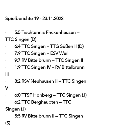
Spielberichte 19 - 23.11.2022
·       
5:5 Tischtennis Frickenhausen – 
TTC Singen (D)
·       
6:4 TTC Singen – TTG Süßen II (D)
·       
7:9 TTC Singen – ESV Weil 
·       
9:7 RV Bittelbrunn – TTC Singen II
·       
1:9 TTC Singen IV – RV Bittelbrunn 
III
·       
8:2 RSV Neuhausen II – TTC Singen 
V
·       
6:0 TTSF Hohberg – TTC Singen (J)
·       
6:2 TTC Berghaupten – TTC 
Singen (J)
·       
5:5 RV Bittelbrunn II – TTC Singen 
(S)