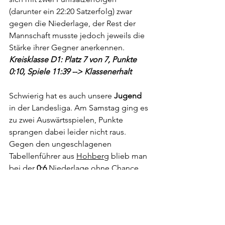
(darunter ein 22:20 Satzerfolg) zwar 
gegen die Niederlage, der Rest der 
Mannschaft musste jedoch jeweils die 
Stärke ihrer Gegner anerkennen. 
Kreisklasse D1: Platz 7 von 7, Punkte 
0:10, Spiele 11:39 --> Klassenerhalt
Schwierig hat es auch unsere 
Jugend
in der Landesliga. Am Samstag ging es 
zu zwei Auswärtsspielen, Punkte 
sprangen dabei leider nicht raus. 
Gegen den ungeschlagenen 
Tabellenführer aus 
Hohberg
 blieb man 
bei der 
0:6
 Niederlage ohne Chance. 
Im zweiten Spiel gegen 
Berghaupten
konnte man sich etwas mehr wehren, 
musste sich aber auch mit 
2:6
geschlagen geben. Nach einem 0:5 