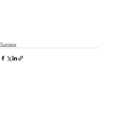
Turniere
Alle ansehen
Aktuelle Beiträge